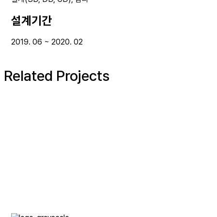
설계기간
2019. 06 ~ 2020. 02
Related Projects
SW신원화학㈜ 원주기업도시 신축공사
STS반도체통신㈜ 필리핀공장 신축공사
STS 반도체통신㈜ 천안공장 신축공사
STS 반도체통신㈜ 사무동 신축공사
KTR 시흥 유전자치료제 기반 구축사업 신축공사
KAIST 나노종합Fab센터 신축공사