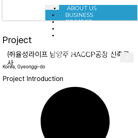
ABOUT US
BUSINESS
PROJECT
NOTICE
CONTACT
Project
㈜율성라이프 남양주 HACCP공장 신축공
X
사
Korea, Gyeonggi-do
Project Introduction