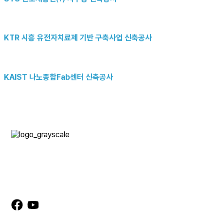
KTR 시흥 유전자치료제 기반 구축사업 신축공사
KAIST 나노종합Fab센터 신축공사
㈜글로벌에이앤씨 건축사사무소
TEL 02-522-3883 | 02-522-3861 FAX 02-522-3862
서울특별시 강남구 광평로 280 로즈데일 B/D 1918
master@globalanc.com