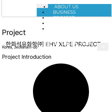
ABOUT US
BUSINESS
PROJECT
NOTICE
CONTACT
Project
한화석유화학㈜ EHV XLPE PROJECT
X
Korea, Jeollanam-do
Project Introduction